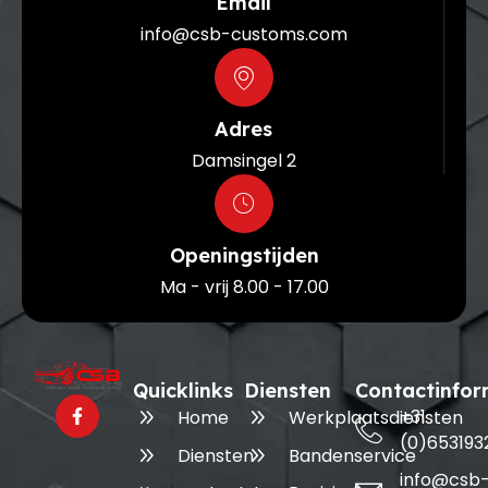
Email
info@csb-customs.com
Adres
Damsingel 2
Openingstijden
Ma - vrij 8.00 - 17.00
Quicklinks
Diensten
Contactinfor
+31
Home
Werkplaatsdiensten
(0)653193
Diensten
Bandenservice
info@csb