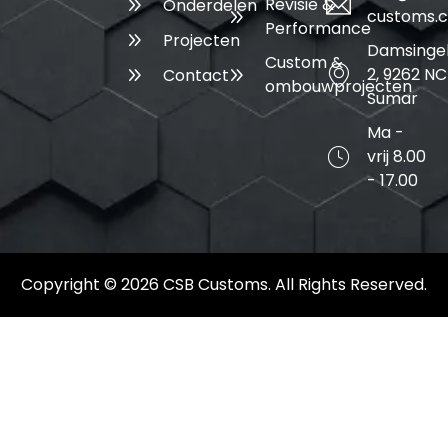
Revisie &
Onderdelen
customs.
Performance
Projecten
Damsinge
Custom &
2, 9262 NC
Contact
ombouwprojecten
Sumar
Ma -
vrij 8.00
- 17.00
Copyright © 2026 CSB Customs. All Rights Reserved.