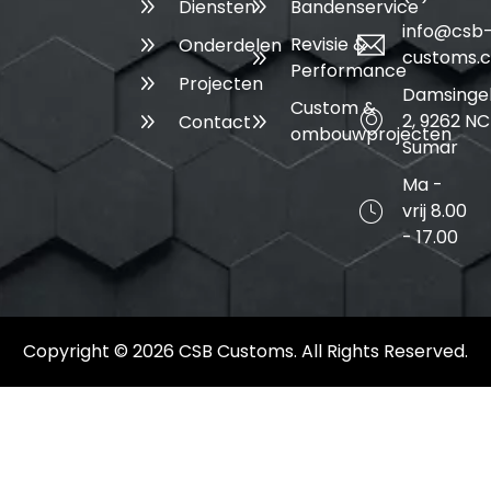
Diensten
Bandenservice
info@csb
Revisie &
Onderdelen
customs.
Performance
Projecten
Damsinge
Custom &
2, 9262 NC
Contact
ombouwprojecten
Sumar
Ma -
vrij 8.00
- 17.00
Copyright © 2026 CSB Customs. All Rights Reserved.