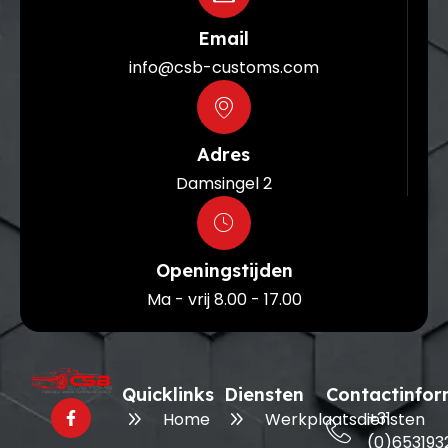
Email
info@csb-customs.com
Adres
Damsingel 2
Openingstijden
Ma - vrij 8.00 - 17.00
Quicklinks
Diensten
Contactinfor
+31
Home
Werkplaatsdiensten
(0)653193