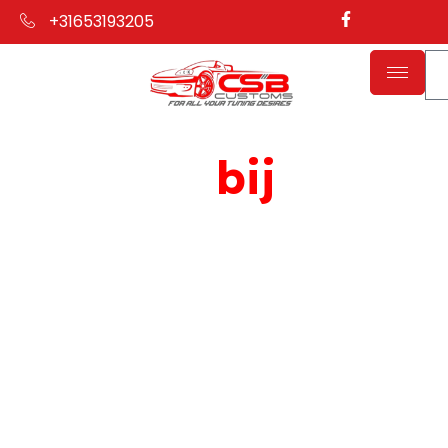
+31653193205
Welkom
bij
CSB
Customs
Performance, maatwerk en onderdelen voor
jouw auto. Alles onder één dak.