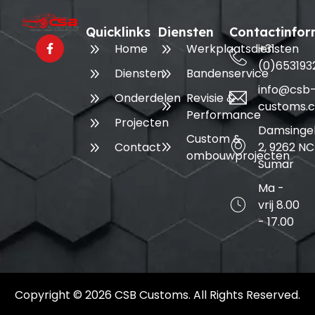
Quicklinks
Diensten
Contactinfor
+31
Home
Werkplaatsdiensten
(0)653193
Diensten
Bandenservice
info@csb
Revisie &
Onderdelen
customs.
Performance
Projecten
Damsinge
Custom &
2, 9262 NC
Contact
ombouwprojecten
Sumar
Ma -
vrij 8.00
- 17.00
Copyright © 2026 CSB Customs. All Rights Reserved.