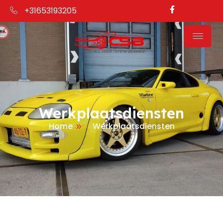
+31653193205
Werkplaatsdiensten
Home
Werkplaatsdiensten